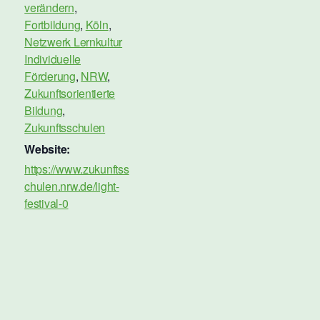
verändern
,
Fortbildung
,
Köln
,
Netzwerk Lernkultur
Individuelle
Förderung
,
NRW
,
Zukunftsorientierte
Bildung
,
Zukunftsschulen
Website:
https://www.zukunftss
chulen.nrw.de/light-
festival-0