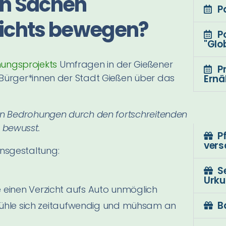
in Sachen
P
ichts bewegen?
P
"Glo
hungsprojekts
Umfragen in der Gießener
P
 Bürger*innen der Stadt Gießen über das
Ern
den Bedrohungen durch den fortschreitenden
 bewusst.
P
vers
nsgestaltung:
S
Urk
inen Verzicht aufs Auto unmöglich
B
fühle sich zeitaufwendig und mühsam an