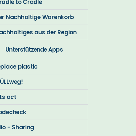
radle to Cradle
er Nachhaltige Warenkorb
achhaltiges aus der Region
Unterstützende Apps
eplace plastic
ÜLLweg!
ets act
odecheck
lio - Sharing