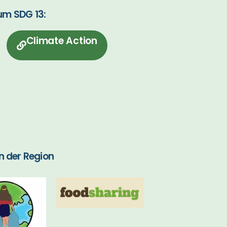
um SDG 13:
Climate Action
in der Region