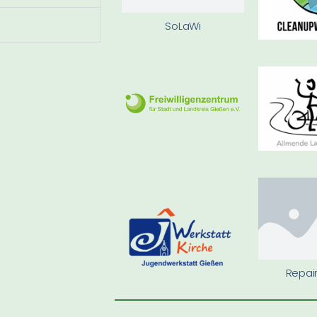
SoLaWi
Repai