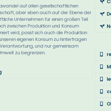
C
mawandel auf allen gesellschaftlichen
rtschaft, aber eben auch auf der Ebene der
D
aftliche Unternehmen für einen großen Teil
doch zwischen Produktion und Konsum
N
ert wird, passt sich auch die Produktion
g unseren eigenen Konsum zu hinterfragen
er Verantwortung, und nur gemeinsam
Umwelt zu begrenzen.
r
M
g
l
c
O