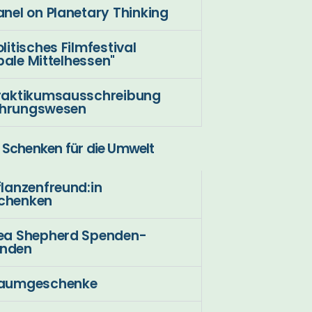
anel on Planetary Thinking
olitisches Filmfestival
bale Mittelhessen"
raktikumsausschreibung
ährungswesen
Schenken für die Umwelt
flanzenfreund:in
chenken
ea Shepherd Spenden-
unden
aumgeschenke