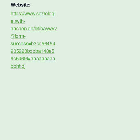
Website:
https://www.soziologi
e.rwth-
aachen.de/li/f/baywvv
/?form-
success=b3ce56454
905223bdbba148e5
9c546f6#aaaaaaaaa
bbhhdj