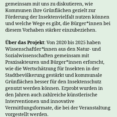
Lebensräume
gemeinsam mit uns zu diskutieren, wie
nutzen
Kommunen ihre Grünflächen gezielt zur
und
Förderung der Insektenvielfalt nutzen können
die
und welche Wege es gibt, die Bürger*innen bei
Wertschätzung
diesem Vorhaben stärker einzubeziehen.
für
Insekten
Über das Projekt
: Von 2020 bis 2025 haben
bei
den
Wissenschaftler
*
innen aus den Natur- und
Bürger*innen
Sozialwissenschaften gemeinsam mit
steigern
Praxisakteuren und Bürger*innen erforscht,
können“
wie die Wertschätzung für Insekten in der
Stadtbevölkerung gestärkt und kommunale
Grünflächen besser für den Insektenschutz
genutzt werden können. Erprobt wurden in
den Jahren auch zahlreiche künstlerische
Interventionen und innovative
Vermittlungsformate, die bei der Veranstaltung
vorgestellt werden.