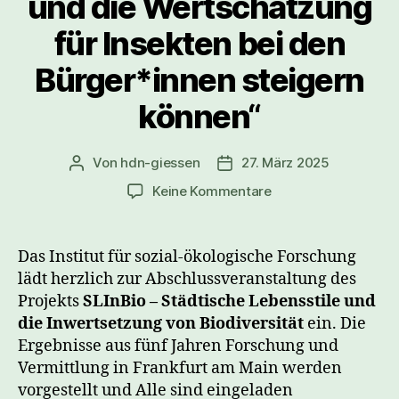
und die Wertschätzung
für Insekten bei den
Bürger*innen steigern
können“
Von
hdn-giessen
27. März 2025
Beitragsautor
Veröffentlichungsdatum
zu
Keine Kommentare
„Eine
Stadt
für
Das Institut für sozial-ökologische Forschung
mehr
lädt herzlich zur Abschlussveranstaltung des
Insektenschutz?
Projekts
SLInBio –
Städtische Lebensstile und
Wie
die Inwertsetzung von Biodiversität
ein. Die
Kommunen
Ergebnisse aus fünf Jahren Forschung und
das
Vermittlung in Frankfurt am Main werden
Potenzial
urbaner
vorgestellt und Alle sind eingeladen