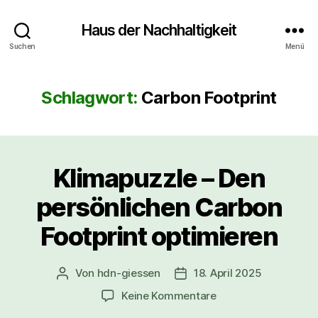
Haus der Nachhaltigkeit
Suchen
Menü
Schlagwort:
Carbon Footprint
Klimapuzzle – Den
persönlichen Carbon
Footprint optimieren
Von
hdn-giessen
18. April 2025
Beitragsautor
Veröffentlichungsdatum
zu
Keine Kommentare
Klimapuzzle