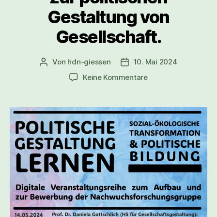
Gestaltung von
Gesellschaft.
Von
hdn-giessen
10. Mai 2024
Beitragsautor
Veröffentlichungsdatum
zu
Keine Kommentare
Forschungskolloqui
Der
Beitrag
von
feministischer
sozial-
ökologischer
Ökonomik
zur
politischen
Gestaltung
von
Gesellschaft.