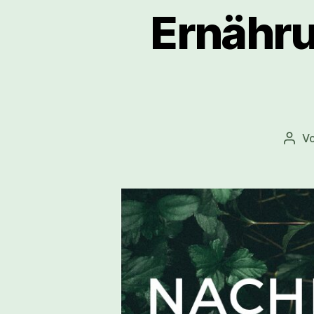
Ernähru
V
Beit