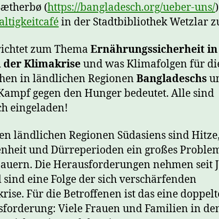
Sætherbø (
https://bangladesch.org/ueber-uns/
ltigkeitcafé
in der Stadtbibliothek Wetzlar z
richtet zum Thema
Ernährungssicherheit in
 der Klimakrise
und was Klimafolgen für di
hen in ländlichen Regionen
Bangladeschs
u
Kampf gegen den Hunger bedeutet. Alle sind
ch eingeladen!
len ländlichen Regionen Südasiens sind Hitze
nheit und Dürreperioden ein großes Problem
auern. Die Herausforderungen nehmen seit 
 sind eine Folge der sich verschärfenden
rise. Für die Betroffenen ist das eine doppelt
forderung: Viele Frauen und Familien in de