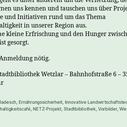
geht es unter anderem um die Vernetzung, d
rnen uns kennen und tauschen uns über Proje
e und Initiativen rund um das Thema
ltigkeit in unserer Region aus.
ne kleine Erfrischung und den Hunger zwisc
st gesorgt.
Anmeldung nötig.
tadtbibliothek Wetzlar – Bahnhofstraße 6 – 
ar
ladesch
,
Ernährungssicherheit
,
Innovative Landwirtschaftste
rter
haltigkeitscafé
,
NETZ-Projekt
,
Stadtbibliothek
,
Vorbilder
,
Wet