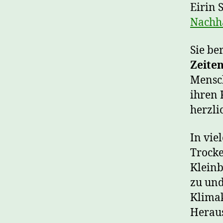
Eirin 
Nachha
Sie be
Zeiten
Mensc
ihren 
herzli
In vie
Trocke
Kleinb
zu und
Klimak
Heraus