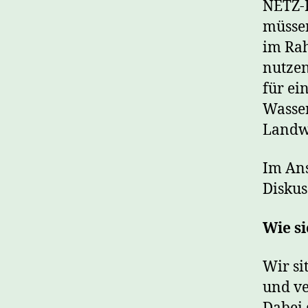
NETZ-P
müssen
im Rah
nutzen
für ei
Wasser
Landwi
Im Ans
Diskus
Wie si
Wir si
und v