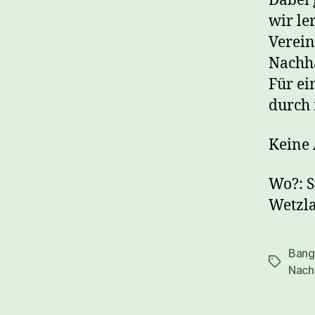
Dabei 
wir le
Verein
Nachha
Für ei
durch i
Keine 
Wo?: S
Wetzl
Bang
Schlagwö
Nach