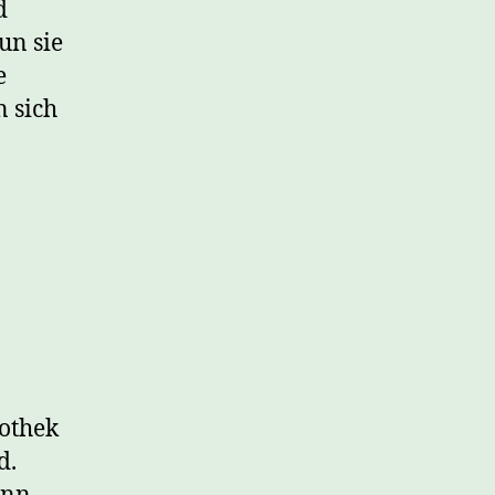
d
un sie
e
n sich
iothek
d.