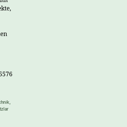
enn
kte,
hen
35576
chnik
,
zlar