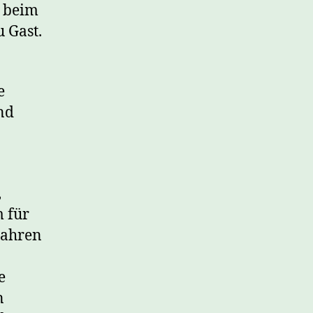
) beim
u Gast.
e
nd
,
 für
Jahren
e
n