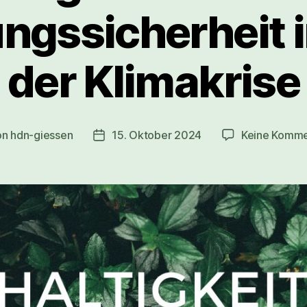
ngssicherheit i
der Klimakrise
on
hdn-giessen
15. Oktober 2024
Keine Komme
ragsautor
Veröffentlichungsdatum