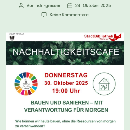
Von
hdn-giessen
24. Oktober 2025
Beitragsautor
Veröffentlichungsdatum
zu
Keine Kommentare
Nachhaltigkeitscafé
zum
Thema
„Bauen
und
Sanieren
–
mit
Verantwortung
für
morgen“