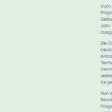
Vom 2
Pröps
Gieße
Jahr 
ausg
Die Ö
ökol
Anba
Tierh
Verm
viele
für j
Nun s
Revol
Frage