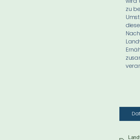
wird
zu b
Umst
diese
Nachh
Landw
Ernä
zusa
vera
Land