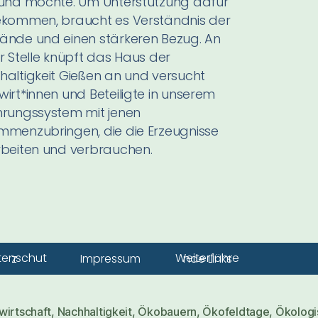
 und möchte. Um Unterstützung dafür
ekommen, braucht es Verständnis der
ände und einen stärkeren Bezug.
An
r Stelle knüpft das Haus der
altigkeit Gießen an und versucht
irt*innen und Beteiligte in unserem
hrungssystem mit jenen
mmenzubringen, die die Erzeugnisse
rbeiten und verbrauchen.
Impressum
Datenschutz
Weiterführende Links
wirtschaft
,
Nachhaltigkeit
,
Ökobauern
,
Ökofeldtage
,
Ökologi