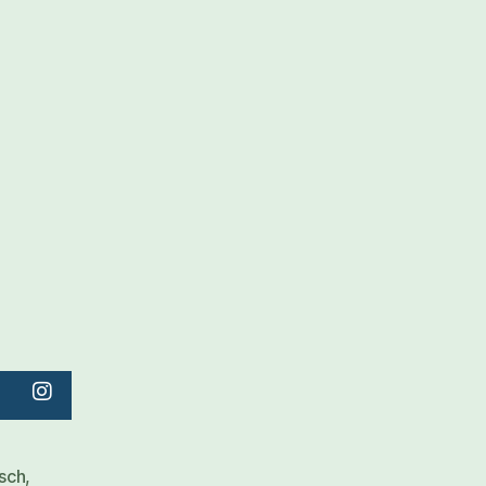
sch
,