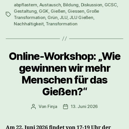
abpflastern
,
Austausch
,
Bildung
,
Diskussion
,
GCSC
,
Gestaltung
,
GGK
,
Gießen
,
Giessen
,
Große
Schlagwörter
Transformation
,
Grün
,
JLU
,
JLU Gießen
,
Nachhaltigkeit
,
Transformation
Online-Workshop: „Wie
gewinnen wir mehr
Menschen für das
Gießen?“
Von
Finja
13. Juni 2026
Beitragsautor
Veröffentlichungsdatum
Am 22. Juni 2026 findet von 17-19 Uhr der