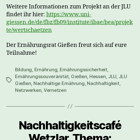
Weitere Informationen zum Projekt an der JLU
findet ihr hier:
https://www.uni-
giessen.de/de/fbz/fb09/institute/ibae/bea/projek
te/wertschaetzen
Der Ernährungsrat Gießen freut sich auf eure
Teilnahme!
Bildung
,
Ernährung
,
Ernährungssicherheit
,
Ernährungssouveränität
,
Gießen
,
Hessen
,
JLU
,
JLU
Schlagwörter
Gießen
,
Nachhaltige Ernährung
,
Nachhaltigkeit
,
Netzwerken
,
Vernetzen
Nachhaltigkeitscafé
Wetzlar. Thema: