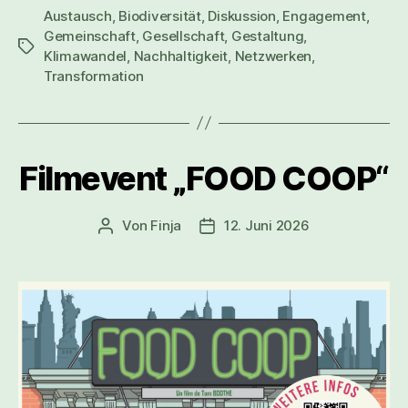
Austausch
,
Biodiversität
,
Diskussion
,
Engagement
,
Gemeinschaft
,
Gesellschaft
,
Gestaltung
,
Schlagwörter
Klimawandel
,
Nachhaltigkeit
,
Netzwerken
,
Transformation
Filmevent „FOOD COOP“
Von
Finja
12. Juni 2026
Beitragsautor
Veröffentlichungsdatum