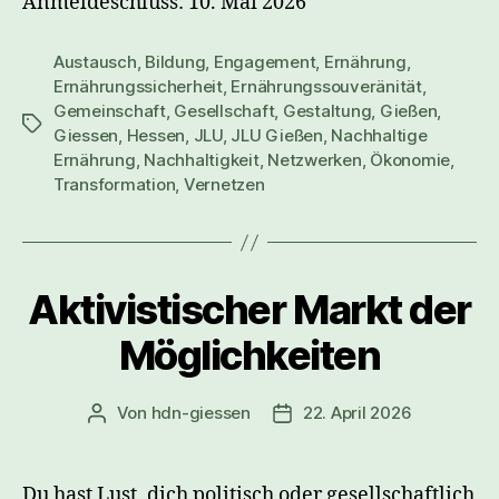
Anmeldeschluss: 10. Mai 2026
Austausch
,
Bildung
,
Engagement
,
Ernährung
,
Ernährungssicherheit
,
Ernährungssouveränität
,
Gemeinschaft
,
Gesellschaft
,
Gestaltung
,
Gießen
,
Schlagwörter
Giessen
,
Hessen
,
JLU
,
JLU Gießen
,
Nachhaltige
Ernährung
,
Nachhaltigkeit
,
Netzwerken
,
Ökonomie
,
Transformation
,
Vernetzen
Aktivistischer Markt der
Möglichkeiten
Von
hdn-giessen
22. April 2026
Beitragsautor
Veröffentlichungsdatum
Du hast Lust, dich politisch oder gesellschaftlich