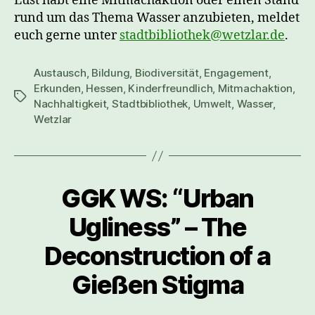
Lust habt eine Mitmachaktion oder einen Stand
rund um das Thema Wasser anzubieten, meldet
euch gerne unter
stadtbibliothek@wetzlar.de
.
Austausch
,
Bildung
,
Biodiversität
,
Engagement
,
Erkunden
,
Hessen
,
Kinderfreundlich
,
Mitmachaktion
,
Schlagwörter
Nachhaltigkeit
,
Stadtbibliothek
,
Umwelt
,
Wasser
,
Wetzlar
GGK WS: “Urban
Ugliness” – The
Deconstruction of a
Gießen Stigma