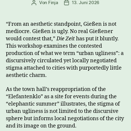
Von
Finja
13. Juni 2026
Beitragsautor
Veröffentlichungsdatum
“From an aesthetic standpoint, Gießen is not
mediocre. Gießen is ugly. No real Gießener
would contest that,”
Die Zeit
has put it bluntly.
This workshop examines the contested
production of what we term “urban ugliness”: a
discursively circulated yet locally negotiated
stigma attached to cities with purportedly little
aesthetic charm.
As the town hall’s reappropriation of the
“Elefantenklo” as a site for events during the
“elephantic summer” illustrates, the stigma of
urban ugliness is not limited to the discursive
sphere but informs local negotiations of the city
and its image on the ground.