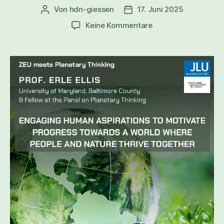
Von
hdn-giessen
17. Juni 2025
Beitragsautor
Veröffentlichungsdatum
zu
Keine Kommentare
Engaging
Human
Aspirations
to
Motivate
Progress
Towards
a
World
Where
People
and
Nature
Thrive
Together