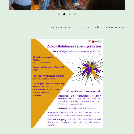
Fotos von Nico Müller, Lara Herrlich und Nina Pröpster